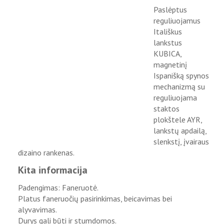
Paslėptus
reguliuojamus
Itališkus
lankstus
KUBICA,
magnetinį
Ispanišką spynos
mechanizmą su
reguliuojama
staktos
plokštele AYR,
lankstų apdailą,
slenkstį, įvairaus
dizaino rankenas.
Kita informacija
Padengimas: Faneruotė.
Platus faneruočių pasirinkimas, beicavimas bei
alyvavimas.
Durys gali būti ir stumdomos.