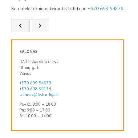
Komplekto kainos teirautis telefonu
+370 699 54879
.
Ankstesnis straipsnis: FIS-83
Kitas straipsnis: FIS-85
SALONAS
UAB Fiskardiga durys
Ulonų g. 3
Vilnius
+370 699 54879
+370 698 39134
salonas@fiskardiga.lt
Pr.–Kt.: 9:00 – 18:00
Pn.: 9:00 – 17:00
Št.: 10:00 – 14:00