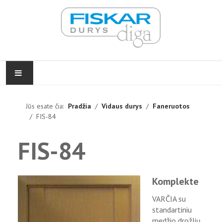
PRADŽIA
Jūs esate čia:
Pradžia
Vidaus durys
Faneruotos
FIS-84
VIDAUS DURYS
FIS-84
LAUKO DURYS
FURNITŪRA
Komplekte
ĮGYVENDINTI PROJEKTAI
VARČIA su
standartiniu
KONTAKTAI
medžio drožlių