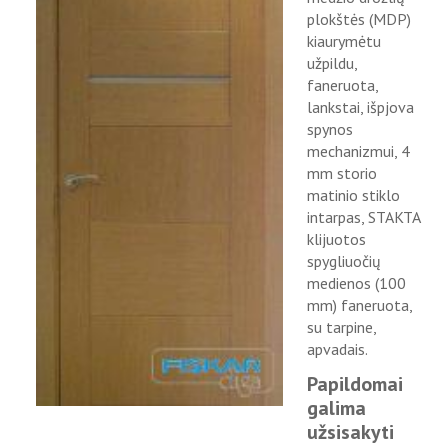
plokštės (MDP)
kiaurymėtu
užpildu,
faneruota,
lankstai, išpjova
spynos
mechanizmui, 4
mm storio
matinio stiklo
intarpas, STAKTA
klijuotos
spygliuočių
medienos (100
mm) faneruota,
su tarpine,
apvadais.
Papildomai
galima
užsisakyti