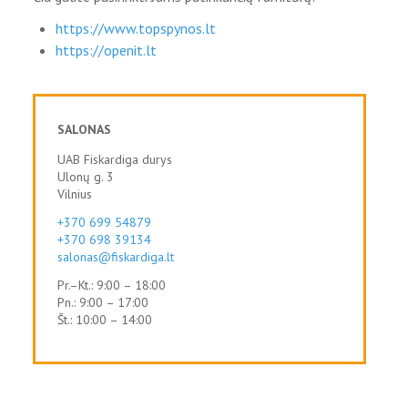
https://www.topspynos.lt
https://openit.lt
SALONAS
UAB Fiskardiga durys
Ulonų g. 3
Vilnius
+370 699 54879
+370 698 39134
salonas@fiskardiga.lt
Pr.–Kt.: 9:00 – 18:00
Pn.: 9:00 – 17:00
Št.: 10:00 – 14:00