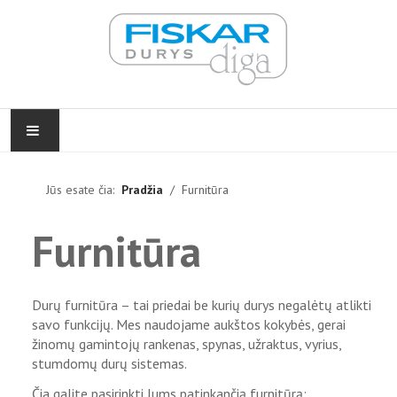
PRADŽIA
Jūs esate čia:
Pradžia
Furnitūra
VIDAUS DURYS
Furnitūra
LAUKO DURYS
Durų furnitūra – tai priedai be kurių durys negalėtų atlikti
FURNITŪRA
savo funkcijų. Mes naudojame aukštos kokybės, gerai
žinomų gamintojų rankenas, spynas, užraktus, vyrius,
ĮGYVENDINTI PROJEKTAI
stumdomų durų sistemas.
Čia galite pasirinkti Jums patinkančią furnitūrą:
KONTAKTAI