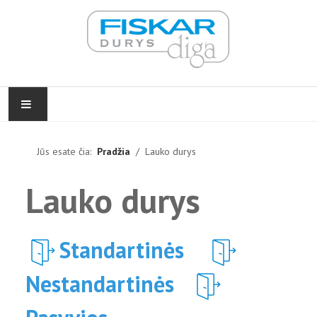
PRADŽIA
Jūs esate čia:
Pradžia
Lauko durys
VIDAUS DURYS
Lauko durys
LAUKO DURYS
Standartinės
FURNITŪRA
Nestandartinės
ĮGYVENDINTI PROJEKTAI
KONTAKTAI