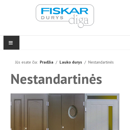
PRADŽIA
Jūs esate čia:
Pradžia
Lauko durys
Nestandartinės
VIDAUS DURYS
Nestandartinės
LAUKO DURYS
FURNITŪRA
ĮGYVENDINTI PROJEKTAI
KONTAKTAI