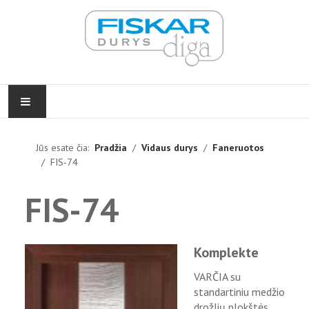
PRADŽIA
Jūs esate čia:
Pradžia
Vidaus durys
Faneruotos
FIS-74
VIDAUS DURYS
FIS-74
LAUKO DURYS
FURNITŪRA
Komplekte
ĮGYVENDINTI PROJEKTAI
VARČIA su
standartiniu medžio
KONTAKTAI
drožlių plokštės