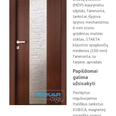
(MDP) kiaurymėtu
užpildu, faneruota,
lankstai, išpjova
spynos mechanizmui,
6 mm storio
grūdintas matinis
stiklas, STAKTA
klijuotos spygliuočių
medienos (100 mm)
faneruota, su
tarpine, apvadais.
Papildomai
galima
užsisakyti
Paslėptus
reguliuojamus
Itališkus lankstus
KUBICA, magnetinį
Ispanišką spynos