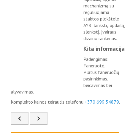
mechanizmą su
reguliuojama
staktos plokštele
AYR, lankstų apdailą,
slenkstį, įvairaus
dizaino rankenas.
Kita informacija
Padengimas:
Faneruotė.
Platus faneruočių
pasirinkimas,
beicavimas bei
alyvavimas.
Komplekto kainos teirautis telefonu
+370 699 54879
.
Ankstesnis straipsnis: FIS-73
Kitas straipsnis: FIS-75