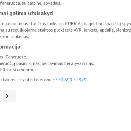
aneruota, su tarpine, apvadais.
mai galima užsisakyti
 reguliuojamus Itališkus lankstus KUBICA, magnetinį Ispanišką spy
 su reguliuojama staktos plokštele AYR, lankstų apdailą, slenkstį
izaino rankenas.
formacija
s: Faneruotė.
eruočių pasirinkimas, beicavimas bei alyvavimas.
 būti ir stumdomos.
 kainos teirautis telefonu
+370 699 54879
.
snis straipsnis: FIS-03
Kitas straipsnis: FIS-05