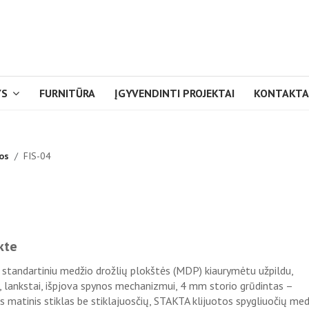
YS
FURNITŪRA
ĮGYVENDINTI PROJEKTAI
KONTAKTA
os
FIS-04
kte
standartiniu medžio drožlių plokštės (MDP) kiaurymėtu užpildu,
 lankstai, išpjova spynos mechanizmui, 4 mm storio grūdintas –
 matinis stiklas be stiklajuosčių, STAKTA klijuotos spygliuočių me