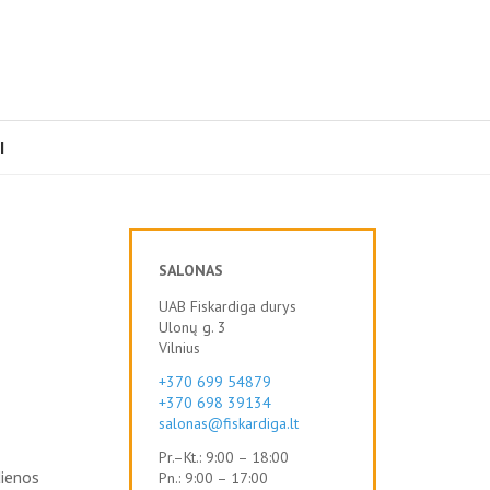
I
SALONAS
UAB Fiskardiga durys
Ulonų g. 3
Vilnius
+370 699 54879
+370 698 39134
salonas@fiskardiga.lt
Pr.–Kt.: 9:00 – 18:00
dienos
Pn.: 9:00 – 17:00