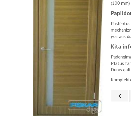
(100 mm) f
Papildo
Paslėptus
mechanizmą
įvairaus d
Kita in
Padengima
Platus fan
Durys gali
Komplekto
Ankste