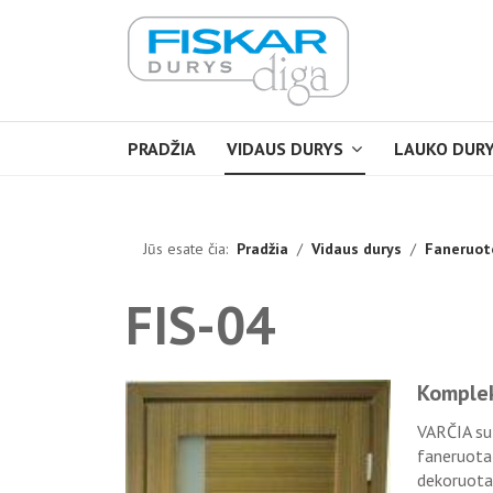
PRADŽIA
VIDAUS DURYS
LAUKO DUR
Jūs esate čia:
Pradžia
Vidaus durys
Faneruot
FIS-04
Komple
VARČIA su 
faneruota,
dekoruotas